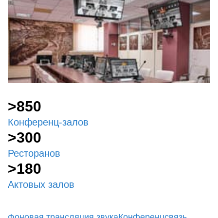
>850
Конференц-залов
>300
Ресторанов
>180
Актовых залов
Фоновая трансляция звука
Конференцсвязь