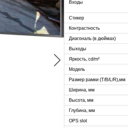
Входы
Стикер
Контрастность
Диагональ (в дюймах)
Выходы
Яркость, cd/m²
Модель
Размер рамки (T/B/L/R),мм
Ширина, мм
Высота, мм
Глубина, мм
OPS slot