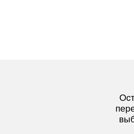
Ост
пере
выб