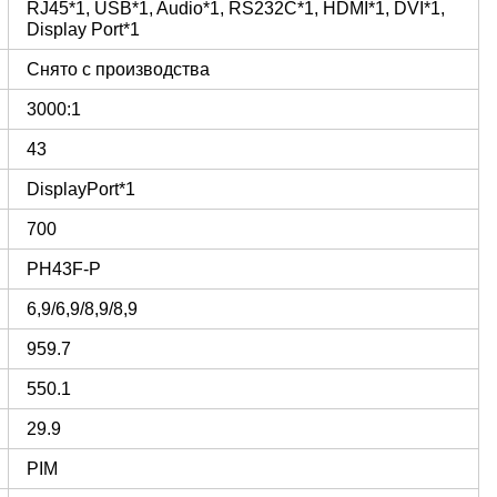
RJ45*1, USB*1, Audio*1, RS232С*1, HDMI*1, DVI*1,
Display Port*1
Снято с производства
3000:1
43
DisplayPort*1
700
PH43F-P
6,9/6,9/8,9/8,9
959.7
550.1
29.9
PIM