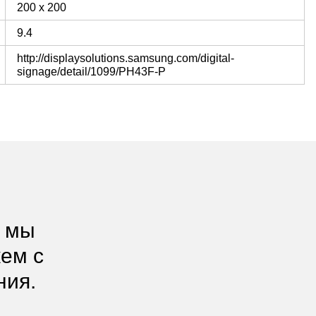
200 х 200
9.4
http://displaysolutions.samsung.com/digital-
signage/detail/1099/PH43F-P
, мы
жем с
ния.