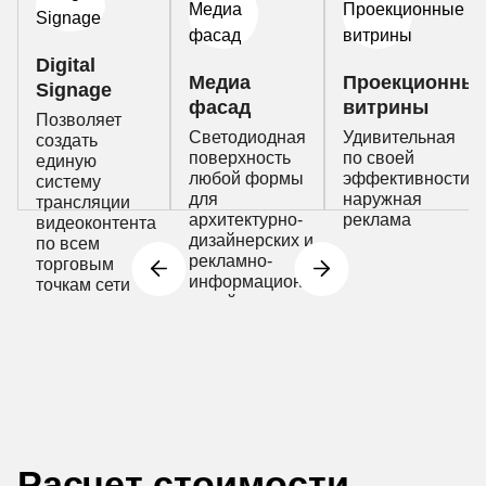
Digital
Медиа
Проекционны
Signage
фасад
витрины
Позволяет
Светодиодная
Удивительная
создать
поверхность
по своей
единую
любой формы
эффективности
систему
для
наружная
трансляции
архитектурно-
реклама
видеоконтента
дизайнерских и
по всем
рекламно-
торговым
информационных
точкам сети
целей
Расчет стоимости