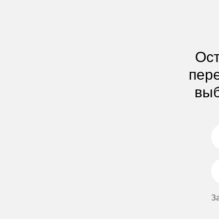
Ост
пере
выб
З