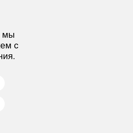
, мы
жем с
ния.