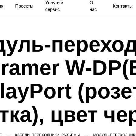
Услуги и
О
ия
Проекты
Контакты
сервис
нас
уль-перехо
ramer W-DP(
layPort (розе
тка), цвет ч
Е
КАБЕЛИ, ПЕРЕХОДНИКИ, РАЗЪЁМЫ
МОДУЛЬ-ПЕРЕХОДНИК K