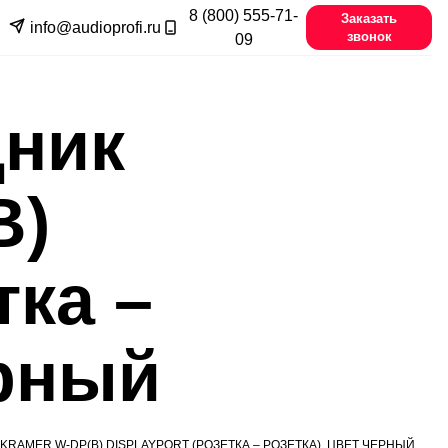
8 (800) 555-71-
Заказать
info@audioprofi.ru
звонок
09
дник
B)
тка –
ерный
RAMER W-DP(B) DISPLAYPORT (РОЗЕТКА – РОЗЕТКА), ЦВЕТ ЧЕРНЫЙ