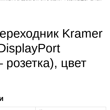
ереходник Kramer
isplayPort
– розетка), цвет
и