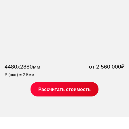
4480x2880мм
от 2 560 000₽
7
P (шаг) = 2.5мм
P 
Рассчитать стоимость