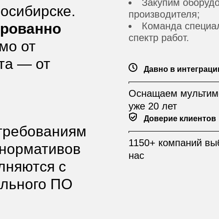
Закупим оборудо
осибирске.
производителя;
ированно
Команда специал
спектр работ.
мо от
та — от
Давно в интеграци
Оснащаем мультим
уже 20 лет
Доверие клиентов
 требованиям
1150+ компаний вы
 нормативов
нас
олняются с
льного ПО