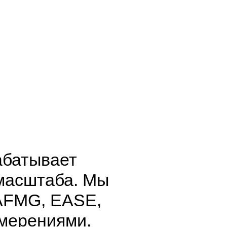
абатывает
 масштаба. Мы
AFMG, EASE,
змерениями.