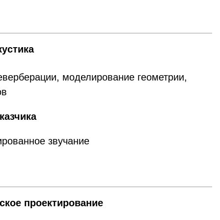
кустика
еверберации, моделирование геометрии,
ов
казчика
ированное звучание
ское проектирование