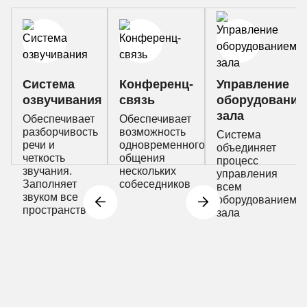
Система
Конференц-
Управление
озвучивания
связь
оборудование
зала
Обеспечивает
Обеспечивает
разборчивость
возможность
Система
речи и
одновременного
объединяет
четкость
общения
процесс
звучания.
нескольких
управления
Заполняет
собеседников
всем
звуком все
оборудованием
пространство
зала